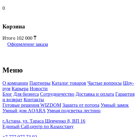
0
Корзина
Итого
102 000
Оформление заказа
Меню
О компании
Партнеры
Каталог товаров
Частые вопросы
Шоу-
рум
Карьера
Новости
Блог
Для бизнеса
Сотрудничество
Доставка и оплата
Гарантия
и возврат
Контакты
Готовые решения WIZDOM
Защита от потопа
Умный замок
Умный дом AQARA
Умная подсветка лестниц
г.Астана, ул. Тараса Шевченко 8, ВП 16
Единый Call-центр по Казахстану
+7 777 077 73 02