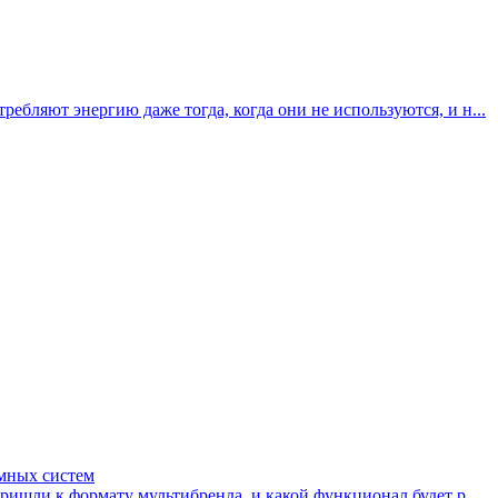
бляют энергию даже тогда, когда они не используются, и н...
Умных систем
ришли к формату мультибренда, и какой функционал будет р...