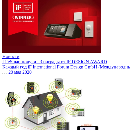
Новости
LifeSmart получил 3 награды от IF DESIGN AWARD
Каждый год iF International Forum Design GmbH (Международны
20 мая 2020