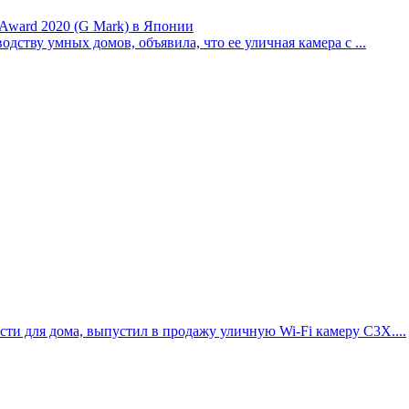
Award 2020 (G Mark) в Японии
одству умных домов, объявила, что ее уличная камера с ...
ти для дома, выпустил в продажу уличную Wi-Fi камеру C3X....