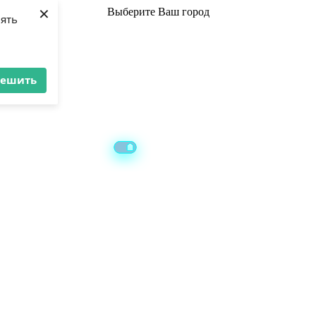
×
Выберите
Ваш город
лять
решить