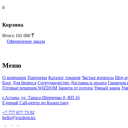
0
Корзина
Итого
102 000
Оформление заказа
Меню
О компании
Партнеры
Каталог товаров
Частые вопросы
Шоу-р
Блог
Для бизнеса
Сотрудничество
Доставка и оплата
Гарантия 
Готовые решения WIZDOM
Защита от потопа
Умный замок
Ум
г.Астана, ул. Тараса Шевченко 8, ВП 16
Единый Call-центр по Казахстану
+7 777 077 73 02
hello@wizdom.kz