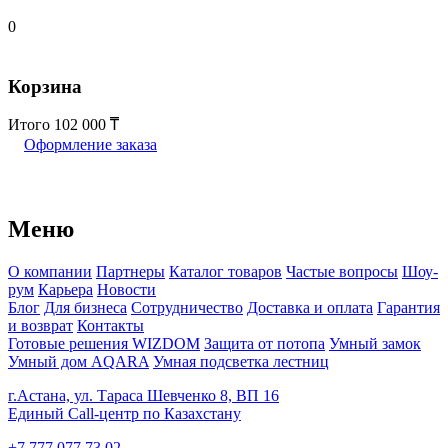
0
Корзина
Итого
102 000
Оформление заказа
Меню
О компании
Партнеры
Каталог товаров
Частые вопросы
Шоу-
рум
Карьера
Новости
Блог
Для бизнеса
Сотрудничество
Доставка и оплата
Гарантия
и возврат
Контакты
Готовые решения WIZDOM
Защита от потопа
Умный замок
Умный дом AQARA
Умная подсветка лестниц
г.Астана, ул. Тараса Шевченко 8, ВП 16
Единый Call-центр по Казахстану
+7 777 077 73 02