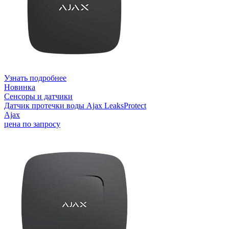
Узнать подробнее
Новинка
Сенсоры и датчики
Датчик протечки воды Ajax LeaksProtect
Ajax
цена по запросу