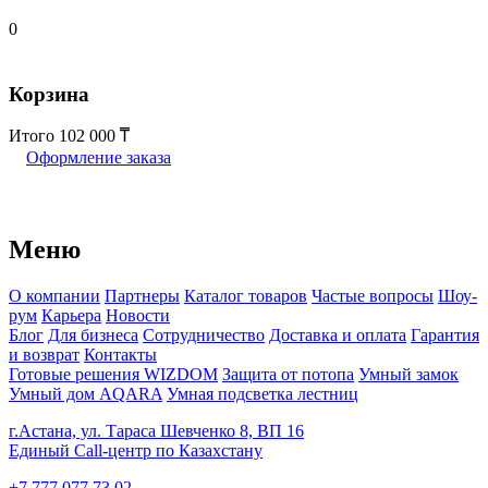
0
Корзина
Итого
102 000
Оформление заказа
Меню
О компании
Партнеры
Каталог товаров
Частые вопросы
Шоу-
рум
Карьера
Новости
Блог
Для бизнеса
Сотрудничество
Доставка и оплата
Гарантия
и возврат
Контакты
Готовые решения WIZDOM
Защита от потопа
Умный замок
Умный дом AQARA
Умная подсветка лестниц
г.Астана, ул. Тараса Шевченко 8, ВП 16
Единый Call-центр по Казахстану
+7 777 077 73 02