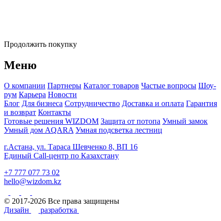
Продолжить покупку
Меню
О компании
Партнеры
Каталог товаров
Частые вопросы
Шоу-
рум
Карьера
Новости
Блог
Для бизнеса
Сотрудничество
Доставка и оплата
Гарантия
и возврат
Контакты
Готовые решения WIZDOM
Защита от потопа
Умный замок
Умный дом AQARA
Умная подсветка лестниц
г.Астана, ул. Тараса Шевченко 8, ВП 16
Единый Call-центр по Казахстану
+7 777 077 73 02
hello@wizdom.kz
© 2017-2026 Все права защищены
Дизайн
разработка