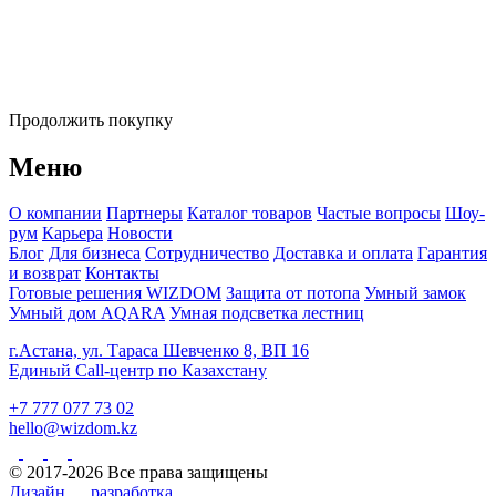
Продолжить покупку
Меню
О компании
Партнеры
Каталог товаров
Частые вопросы
Шоу-
рум
Карьера
Новости
Блог
Для бизнеса
Сотрудничество
Доставка и оплата
Гарантия
и возврат
Контакты
Готовые решения WIZDOM
Защита от потопа
Умный замок
Умный дом AQARA
Умная подсветка лестниц
г.Астана, ул. Тараса Шевченко 8, ВП 16
Единый Call-центр по Казахстану
+7 777 077 73 02
hello@wizdom.kz
© 2017-2026 Все права защищены
Дизайн
разработка