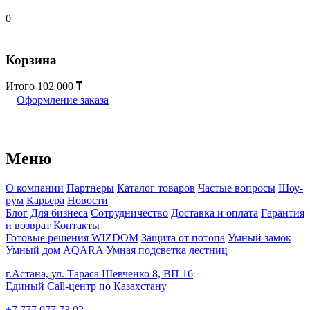
0
Корзина
Итого
102 000
Оформление заказа
Меню
О компании
Партнеры
Каталог товаров
Частые вопросы
Шоу-
рум
Карьера
Новости
Блог
Для бизнеса
Сотрудничество
Доставка и оплата
Гарантия
и возврат
Контакты
Готовые решения WIZDOM
Защита от потопа
Умный замок
Умный дом AQARA
Умная подсветка лестниц
г.Астана, ул. Тараса Шевченко 8, ВП 16
Единый Call-центр по Казахстану
+7 777 077 73 02