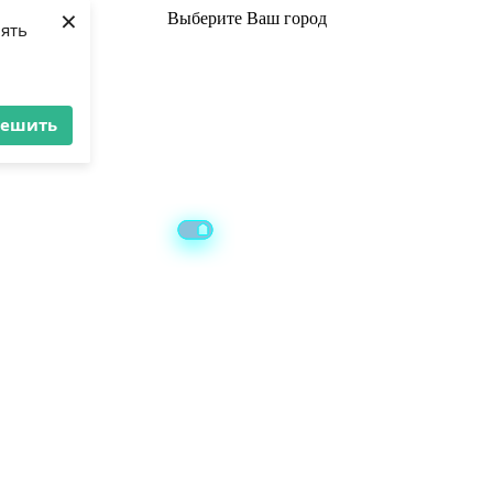
×
Выберите
Ваш город
лять
решить