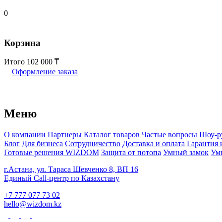
0
Корзина
Итого
102 000
Оформление заказа
Меню
О компании
Партнеры
Каталог товаров
Частые вопросы
Шоу-р
Блог
Для бизнеса
Сотрудничество
Доставка и оплата
Гарантия 
Готовые решения WIZDOM
Защита от потопа
Умный замок
Ум
г.Астана, ул. Тараса Шевченко 8, ВП 16
Единый Call-центр по Казахстану
+7 777 077 73 02
hello@wizdom.kz