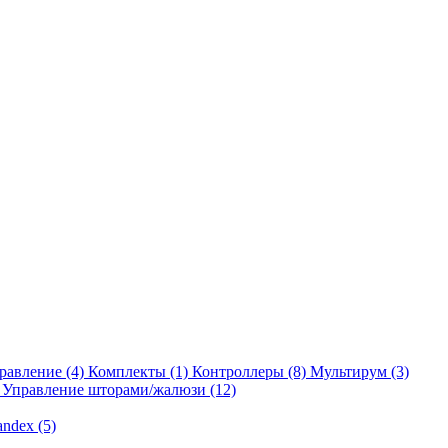
равление
(4)
Комплекты
(1)
Контроллеры
(8)
Мультирум
(3)
Управление шторами/жалюзи
(12)
andex
(5)