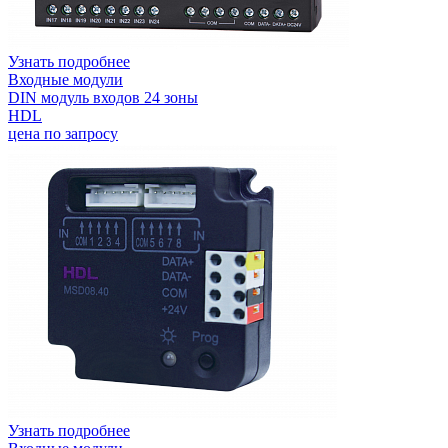
Узнать подробнее
Входные модули
DIN модуль входов 24 зоны
HDL
цена по запросу
Узнать подробнее