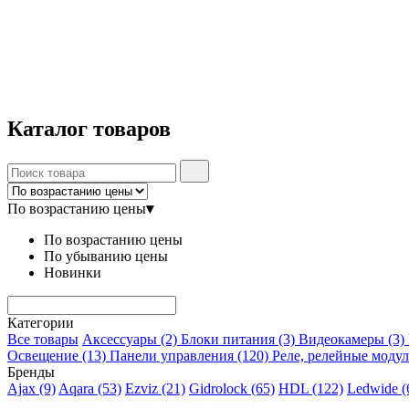
Каталог
товаров
По возрастанию цены
▾
По возрастанию цены
По убыванию цены
Новинки
Категории
Все товары
Аксессуары
(2)
Блоки питания
(3)
Видеокамеры
(3)
Освещение
(13)
Панели управления
(120)
Реле, релейные моду
Бренды
Ajax
(9)
Aqara
(53)
Ezviz
(21)
Gidrolock
(65)
HDL
(122)
Ledwide
(