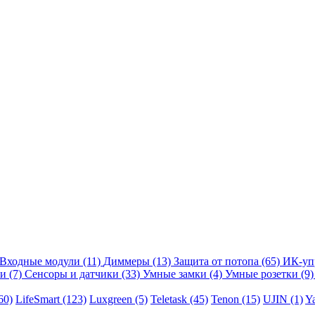
Входные модули
(11)
Диммеры
(13)
Защита от потопа
(65)
ИК-уп
ли
(7)
Сенсоры и датчики
(33)
Умные замки
(4)
Умные розетки
(9)
60)
LifeSmart
(123)
Luxgreen
(5)
Teletask
(45)
Tenon
(15)
UJIN
(1)
Y