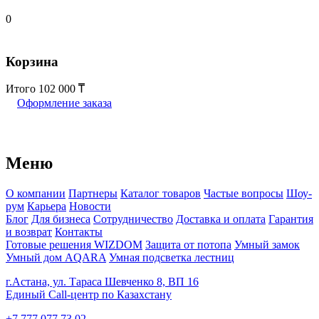
0
Корзина
Итого
102 000
Оформление заказа
Меню
О компании
Партнеры
Каталог товаров
Частые вопросы
Шоу-
рум
Карьера
Новости
Блог
Для бизнеса
Сотрудничество
Доставка и оплата
Гарантия
и возврат
Контакты
Готовые решения WIZDOM
Защита от потопа
Умный замок
Умный дом AQARA
Умная подсветка лестниц
г.Астана, ул. Тараса Шевченко 8, ВП 16
Единый Call-центр по Казахстану
+7 777 077 73 02