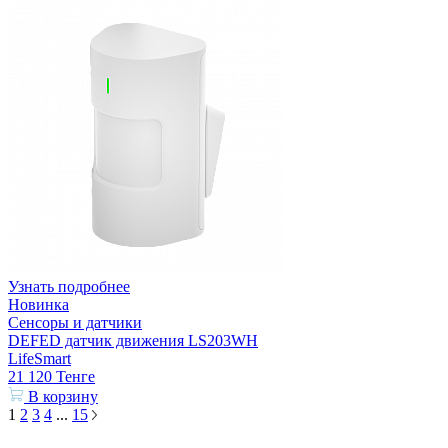
Узнать подробнее
Новинка
Сенсоры и датчики
DEFED датчик движения LS203WH
LifeSmart
21 120
Тенге
В корзину
1
2
3
4
...
15