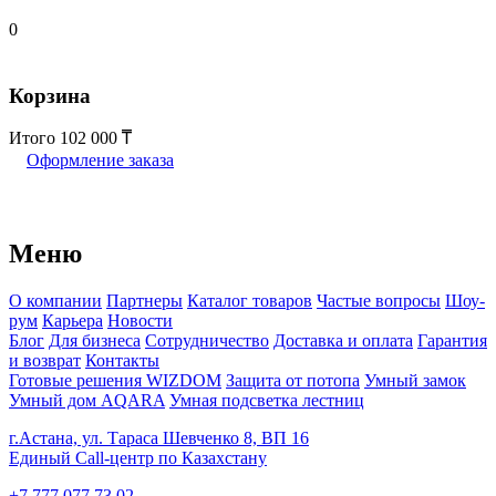
0
Корзина
Итого
102 000
Оформление заказа
Меню
О компании
Партнеры
Каталог товаров
Частые вопросы
Шоу-
рум
Карьера
Новости
Блог
Для бизнеса
Сотрудничество
Доставка и оплата
Гарантия
и возврат
Контакты
Готовые решения WIZDOM
Защита от потопа
Умный замок
Умный дом AQARA
Умная подсветка лестниц
г.Астана, ул. Тараса Шевченко 8, ВП 16
Единый Call-центр по Казахстану
+7 777 077 73 02