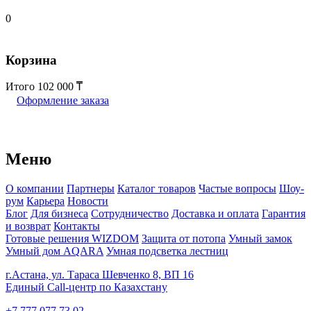
0
Корзина
Итого
102 000
Оформление заказа
Меню
О компании
Партнеры
Каталог товаров
Частые вопросы
Шоу-
рум
Карьера
Новости
Блог
Для бизнеса
Сотрудничество
Доставка и оплата
Гарантия
и возврат
Контакты
Готовые решения WIZDOM
Защита от потопа
Умный замок
Умный дом AQARA
Умная подсветка лестниц
г.Астана, ул. Тараса Шевченко 8, ВП 16
Единый Call-центр по Казахстану
+7 777 077 73 02