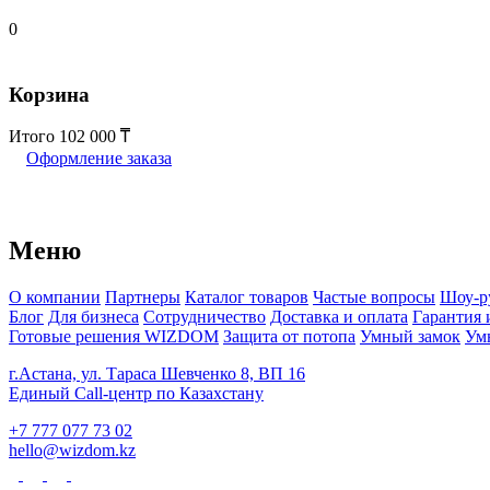
0
Корзина
Итого
102 000
Оформление заказа
Меню
О компании
Партнеры
Каталог товаров
Частые вопросы
Шоу-р
Блог
Для бизнеса
Сотрудничество
Доставка и оплата
Гарантия 
Готовые решения WIZDOM
Защита от потопа
Умный замок
Ум
г.Астана, ул. Тараса Шевченко 8, ВП 16
Единый Call-центр по Казахстану
+7 777 077 73 02
hello@wizdom.kz