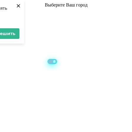
×
Выберите
Ваш город
лять
решить