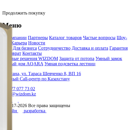
Продолжить покупку
Меню
О компании
Партнеры
Каталог товаров
Частые вопросы
Шоу-
рум
Карьера
Новости
Блог
Для бизнеса
Сотрудничество
Доставка и оплата
Гарантия
и возврат
Контакты
Готовые решения WIZDOM
Защита от потопа
Умный замок
Умный дом AQARA
Умная подсветка лестниц
г.Астана, ул. Тараса Шевченко 8, ВП 16
Единый Call-центр по Казахстану
+7 777 077 73 02
hello@wizdom.kz
© 2017-2026 Все права защищены
Дизайн
разработка