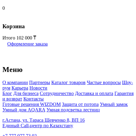
0
Корзина
Итого
102 000
Оформление заказа
Меню
О компании
Партнеры
Каталог товаров
Частые вопросы
Шоу-
рум
Карьера
Новости
Блог
Для бизнеса
Сотрудничество
Доставка и оплата
Гарантия
и возврат
Контакты
Готовые решения WIZDOM
Защита от потопа
Умный замок
Умный дом AQARA
Умная подсветка лестниц
г.Астана, ул. Тараса Шевченко 8, ВП 16
Единый Call-центр по Казахстану
+7 777 077 73 02