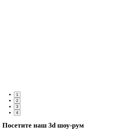
1
2
3
4
Посетите наш
3d шоу-рум