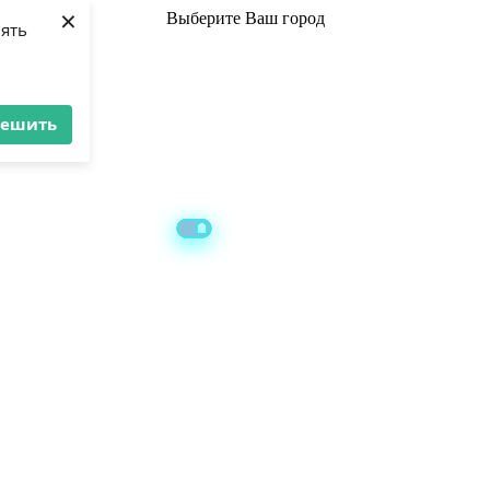
×
Выберите
Ваш город
лять
решить