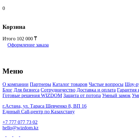
0
Корзина
Итого
102 000
Оформление заказа
Меню
О компании
Партнеры
Каталог товаров
Частые вопросы
Шоу-р
Блог
Для бизнеса
Сотрудничество
Доставка и оплата
Гарантия 
Готовые решения WIZDOM
Защита от потопа
Умный замок
Ум
г.Астана, ул. Тараса Шевченко 8, ВП 16
Единый Call-центр по Казахстану
+7 777 077 73 02
hello@wizdom.kz