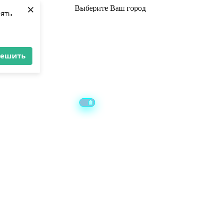
×
Выберите
Ваш город
лять
решить