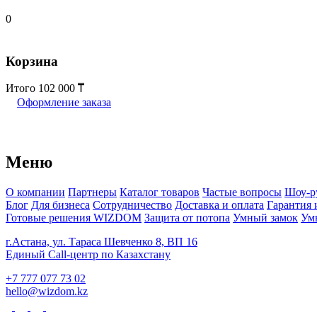
0
Корзина
Итого
102 000
Оформление заказа
Меню
О компании
Партнеры
Каталог товаров
Частые вопросы
Шоу-р
Блог
Для бизнеса
Сотрудничество
Доставка и оплата
Гарантия 
Готовые решения WIZDOM
Защита от потопа
Умный замок
Ум
г.Астана, ул. Тараса Шевченко 8, ВП 16
Единый Call-центр по Казахстану
+7 777 077 73 02
hello@wizdom.kz