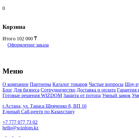
0
Корзина
Итого
102 000
Оформление заказа
Меню
О компании
Партнеры
Каталог товаров
Частые вопросы
Шоу-р
Блог
Для бизнеса
Сотрудничество
Доставка и оплата
Гарантия 
Готовые решения WIZDOM
Защита от потопа
Умный замок
Ум
г.Астана, ул. Тараса Шевченко 8, ВП 16
Единый Call-центр по Казахстану
+7 777 077 73 02
hello@wizdom.kz