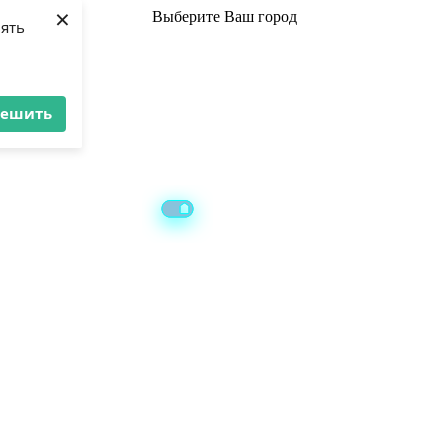
×
Выберите
Ваш город
лять
решить