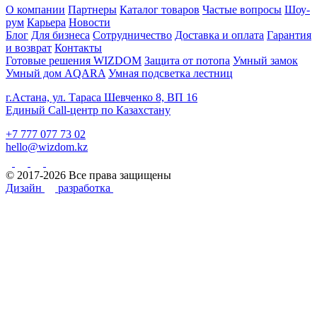
О компании
Партнеры
Каталог товаров
Частые вопросы
Шоу-
рум
Карьера
Новости
Блог
Для бизнеса
Сотрудничество
Доставка и оплата
Гарантия
и возврат
Контакты
Готовые решения WIZDOM
Защита от потопа
Умный замок
Умный дом AQARA
Умная подсветка лестниц
г.Астана, ул. Тараса Шевченко 8, ВП 16
Единый Call-центр по Казахстану
+7 777 077 73 02
hello@wizdom.kz
© 2017-2026 Все права защищены
Дизайн
разработка