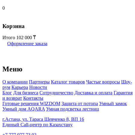
0
Корзина
Итого
102 000
Оформление заказа
Меню
О компании
Партнеры
Каталог товаров
Частые вопросы
Шоу-
рум
Карьера
Новости
Блог
Для бизнеса
Сотрудничество
Доставка и оплата
Гарантия
и возврат
Контакты
Готовые решения WIZDOM
Защита от потопа
Умный замок
Умный дом AQARA
Умная подсветка лестниц
г.Астана, ул. Тараса Шевченко 8, ВП 16
Единый Call-центр по Казахстану
+7 777 077 73 02