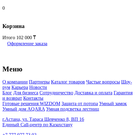
0
Корзина
Итого
102 000
Оформление заказа
Меню
О компании
Партнеры
Каталог товаров
Частые вопросы
Шоу-
рум
Карьера
Новости
Блог
Для бизнеса
Сотрудничество
Доставка и оплата
Гарантия
и возврат
Контакты
Готовые решения WIZDOM
Защита от потопа
Умный замок
Умный дом AQARA
Умная подсветка лестниц
г.Астана, ул. Тараса Шевченко 8, ВП 16
Единый Call-центр по Казахстану
+7 777 077 73 02