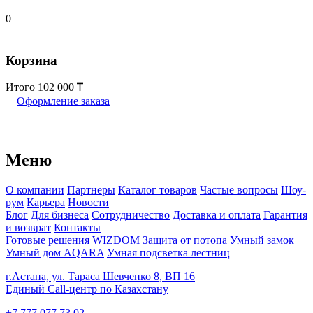
0
Корзина
Итого
102 000
Оформление заказа
Меню
О компании
Партнеры
Каталог товаров
Частые вопросы
Шоу-
рум
Карьера
Новости
Блог
Для бизнеса
Сотрудничество
Доставка и оплата
Гарантия
и возврат
Контакты
Готовые решения WIZDOM
Защита от потопа
Умный замок
Умный дом AQARA
Умная подсветка лестниц
г.Астана, ул. Тараса Шевченко 8, ВП 16
Единый Call-центр по Казахстану
+7 777 077 73 02