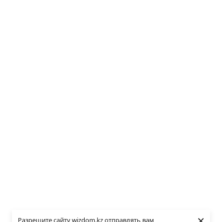
×
Разрешите сайту wizdom.kz отправлять вам