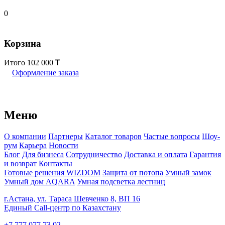
0
Корзина
Итого
102 000
Оформление заказа
Меню
О компании
Партнеры
Каталог товаров
Частые вопросы
Шоу-
рум
Карьера
Новости
Блог
Для бизнеса
Сотрудничество
Доставка и оплата
Гарантия
и возврат
Контакты
Готовые решения WIZDOM
Защита от потопа
Умный замок
Умный дом AQARA
Умная подсветка лестниц
г.Астана, ул. Тараса Шевченко 8, ВП 16
Единый Call-центр по Казахстану
+7 777 077 73 02