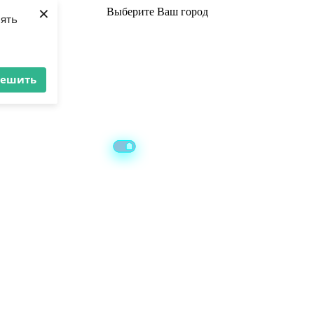
×
Выберите
Ваш город
лять
решить