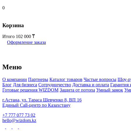
0
Корзина
Итого
102 000
Оформление заказа
Меню
О компании
Партнеры
Каталог товаров
Частые вопросы
Шоу-р
Блог
Для бизнеса
Сотрудничество
Доставка и оплата
Гарантия 
Готовые решения WIZDOM
Защита от потопа
Умный замок
Ум
г.Астана, ул. Тараса Шевченко 8, ВП 16
Единый Call-центр по Казахстану
+7 777 077 73 02
hello@wizdom.kz