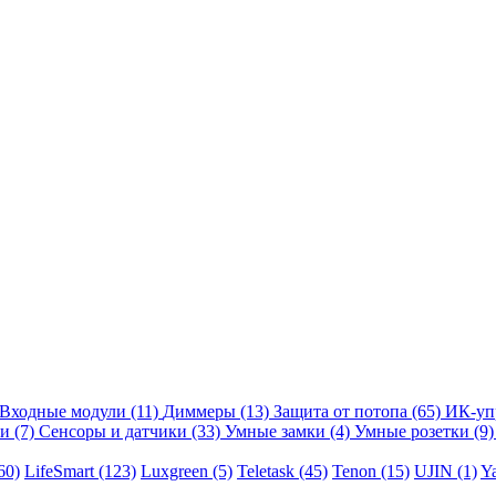
Входные модули
(11)
Диммеры
(13)
Защита от потопа
(65)
ИК-уп
ли
(7)
Сенсоры и датчики
(33)
Умные замки
(4)
Умные розетки
(9)
60)
LifeSmart
(123)
Luxgreen
(5)
Teletask
(45)
Tenon
(15)
UJIN
(1)
Y