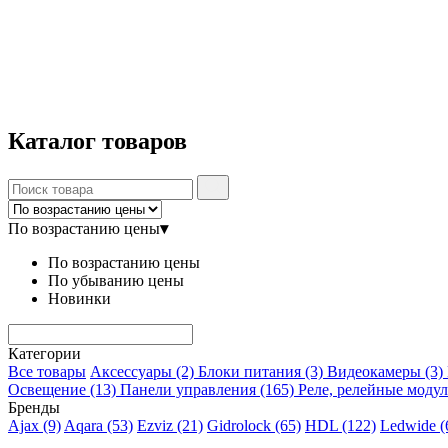
Каталог
товаров
По возрастанию цены
▾
По возрастанию цены
По убыванию цены
Новинки
Категории
Все товары
Аксессуары
(2)
Блоки питания
(3)
Видеокамеры
(3)
Освещение
(13)
Панели управления
(165)
Реле, релейные моду
Бренды
Ajax
(9)
Aqara
(53)
Ezviz
(21)
Gidrolock
(65)
HDL
(122)
Ledwide
(