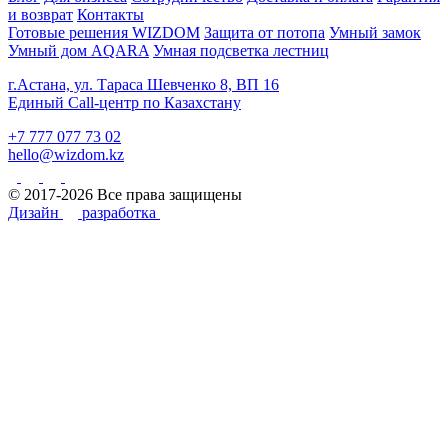
и возврат
Контакты
Готовые решения WIZDOM
Защита от потопа
Умный замок
Умный дом AQARA
Умная подсветка лестниц
г.Астана, ул. Тараса Шевченко 8, ВП 16
Единый Call-центр по Казахстану
+7 777 077 73 02
hello@wizdom.kz
© 2017-2026 Все права защищены
Дизайн
разработка