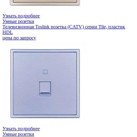
Узнать подробнее
Умные розетки
Телевизионная Toslink розетка (CATV) серии Tile, пластик
HDL
цена по запросу
Узнать подробнее
Умные розетки