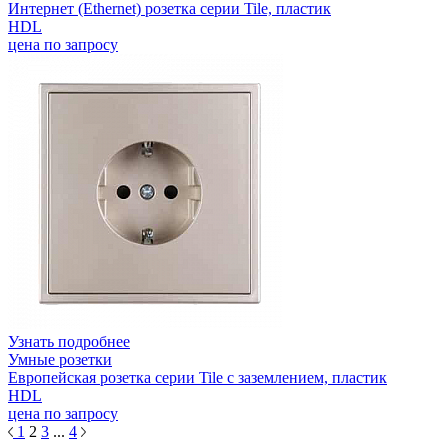
Интернет (Ethernet) розетка серии Tile, пластик
HDL
цена по запросу
Узнать подробнее
Умные розетки
Европейская розетка серии Tile с заземлением, пластик
HDL
цена по запросу
1
2
3
...
4