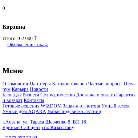
0
Корзина
Итого
102 000
Оформление заказа
Меню
О компании
Партнеры
Каталог товаров
Частые вопросы
Шоу-
рум
Карьера
Новости
Блог
Для бизнеса
Сотрудничество
Доставка и оплата
Гарантия
и возврат
Контакты
Готовые решения WIZDOM
Защита от потопа
Умный замок
Умный дом AQARA
Умная подсветка лестниц
г.Астана, ул. Тараса Шевченко 8, ВП 16
Единый Call-центр по Казахстану
+7 777 077 73 02