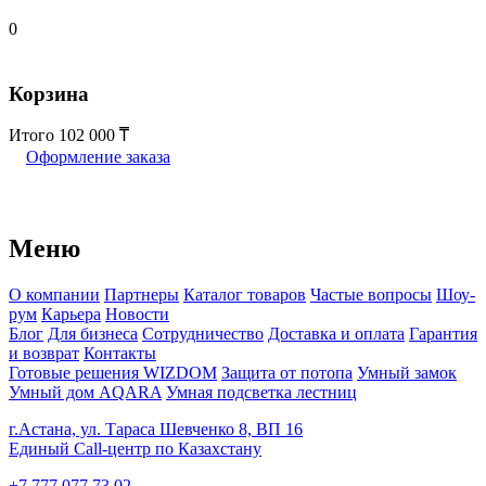
0
Корзина
Итого
102 000
Оформление заказа
Меню
О компании
Партнеры
Каталог товаров
Частые вопросы
Шоу-
рум
Карьера
Новости
Блог
Для бизнеса
Сотрудничество
Доставка и оплата
Гарантия
и возврат
Контакты
Готовые решения WIZDOM
Защита от потопа
Умный замок
Умный дом AQARA
Умная подсветка лестниц
г.Астана, ул. Тараса Шевченко 8, ВП 16
Единый Call-центр по Казахстану
+7 777 077 73 02