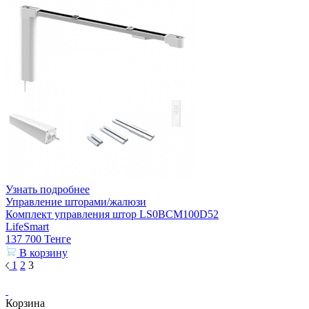
Узнать подробнее
Управление шторами/жалюзи
Комплект управления штор LS0BCM100D52
LifeSmart
137 700
Тенге
В корзину
1
2
3
Корзина