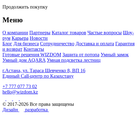
Продолжить покупку
Меню
О компании
Партнеры
Каталог товаров
Частые вопросы
Шоу-
рум
Карьера
Новости
Блог
Для бизнеса
Сотрудничество
Доставка и оплата
Гарантия
и возврат
Контакты
Готовые решения WIZDOM
Защита от потопа
Умный замок
Умный дом AQARA
Умная подсветка лестниц
г.Астана, ул. Тараса Шевченко 8, ВП 16
Единый Call-центр по Казахстану
+7 777 077 73 02
hello@wizdom.kz
© 2017-2026 Все права защищены
Дизайн
разработка