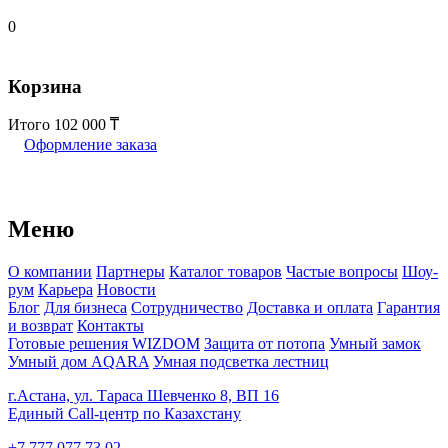
0
Корзина
Итого
102 000
Оформление заказа
Меню
О компании
Партнеры
Каталог товаров
Частые вопросы
Шоу-
рум
Карьера
Новости
Блог
Для бизнеса
Сотрудничество
Доставка и оплата
Гарантия
и возврат
Контакты
Готовые решения WIZDOM
Защита от потопа
Умный замок
Умный дом AQARA
Умная подсветка лестниц
г.Астана, ул. Тараса Шевченко 8, ВП 16
Единый Call-центр по Казахстану
+7 777 077 73 02