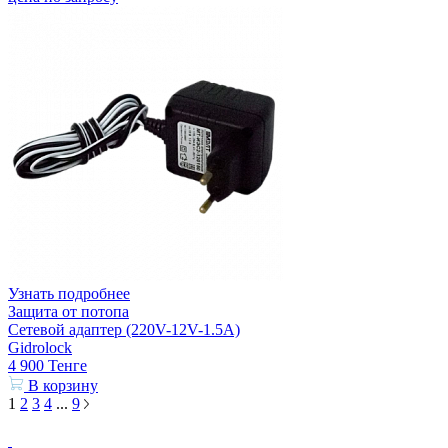
Узнать подробнее
Защита от потопа
Сетевой адаптер (220V-12V-1.5A)
Gidrolock
4 900
Тенге
В корзину
1
2
3
4
...
9