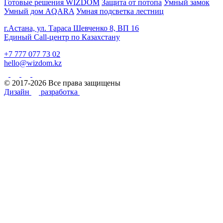
Готовые решения WIZDOM
Защита от потопа
Умный замок
Умный дом AQARA
Умная подсветка лестниц
г.Астана, ул. Тараса Шевченко 8, ВП 16
Единый Call-центр по Казахстану
+7 777 077 73 02
hello@wizdom.kz
© 2017-2026 Все права защищены
Дизайн
разработка