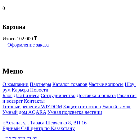
0
Корзина
Итого
102 000
Оформление заказа
Меню
О компании
Партнеры
Каталог товаров
Частые вопросы
Шоу-
рум
Карьера
Новости
Блог
Для бизнеса
Сотрудничество
Доставка и оплата
Гарантия
и возврат
Контакты
Готовые решения WIZDOM
Защита от потопа
Умный замок
Умный дом AQARA
Умная подсветка лестниц
г.Астана, ул. Тараса Шевченко 8, ВП 16
Единый Call-центр по Казахстану
+7 777 077 73 02