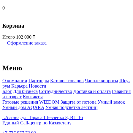
0
Корзина
Итого
102 000
Оформление заказа
Меню
О компании
Партнеры
Каталог товаров
Частые вопросы
Шоу-
рум
Карьера
Новости
Блог
Для бизнеса
Сотрудничество
Доставка и оплата
Гарантия
и возврат
Контакты
Готовые решения WIZDOM
Защита от потопа
Умный замок
Умный дом AQARA
Умная подсветка лестниц
г.Астана, ул. Тараса Шевченко 8, ВП 16
Единый Call-центр по Казахстану
+7 777 077 73 02