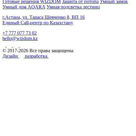
Готовые решения WIZDOM
Защита от потопа
Умный замок
Умный дом AQARA
Умная подсветка лестниц
г.Астана, ул. Тараса Шевченко 8, ВП 16
Единый Call-центр по Казахстану
+7 777 077 73 02
hello@wizdom.kz
© 2017-2026 Все права защищены
Дизайн
разработка