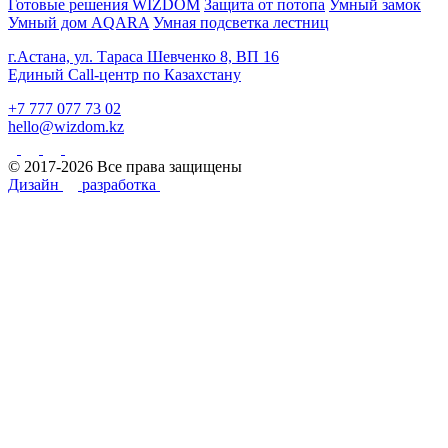
Готовые решения WIZDOM
Защита от потопа
Умный замок
Умный дом AQARA
Умная подсветка лестниц
г.Астана, ул. Тараса Шевченко 8, ВП 16
Единый Call-центр по Казахстану
+7 777 077 73 02
hello@wizdom.kz
© 2017-2026 Все права защищены
Дизайн
разработка