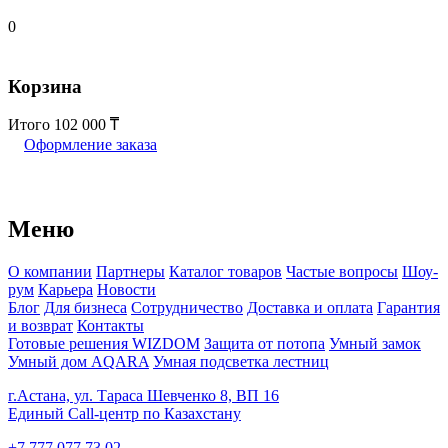
0
Корзина
Итого
102 000
Оформление заказа
Меню
О компании
Партнеры
Каталог товаров
Частые вопросы
Шоу-
рум
Карьера
Новости
Блог
Для бизнеса
Сотрудничество
Доставка и оплата
Гарантия
и возврат
Контакты
Готовые решения WIZDOM
Защита от потопа
Умный замок
Умный дом AQARA
Умная подсветка лестниц
г.Астана, ул. Тараса Шевченко 8, ВП 16
Единый Call-центр по Казахстану
+7 777 077 73 02