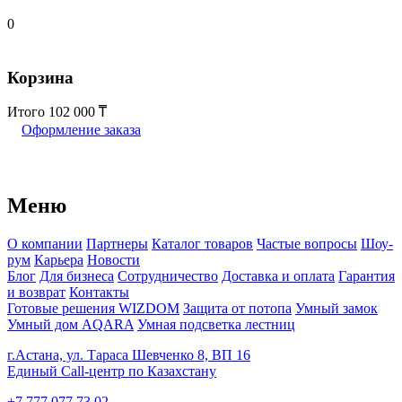
0
Корзина
Итого
102 000
Оформление заказа
Меню
О компании
Партнеры
Каталог товаров
Частые вопросы
Шоу-
рум
Карьера
Новости
Блог
Для бизнеса
Сотрудничество
Доставка и оплата
Гарантия
и возврат
Контакты
Готовые решения WIZDOM
Защита от потопа
Умный замок
Умный дом AQARA
Умная подсветка лестниц
г.Астана, ул. Тараса Шевченко 8, ВП 16
Единый Call-центр по Казахстану
+7 777 077 73 02