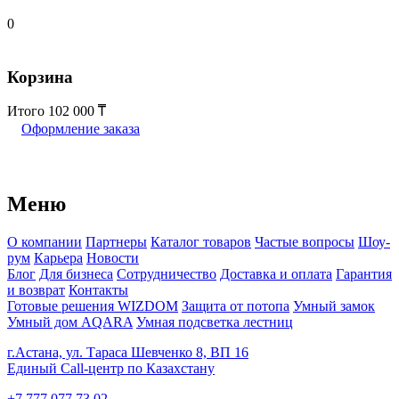
0
Корзина
Итого
102 000
Оформление заказа
Меню
О компании
Партнеры
Каталог товаров
Частые вопросы
Шоу-
рум
Карьера
Новости
Блог
Для бизнеса
Сотрудничество
Доставка и оплата
Гарантия
и возврат
Контакты
Готовые решения WIZDOM
Защита от потопа
Умный замок
Умный дом AQARA
Умная подсветка лестниц
г.Астана, ул. Тараса Шевченко 8, ВП 16
Единый Call-центр по Казахстану
+7 777 077 73 02