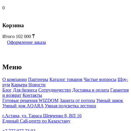
0
Корзина
Итого
102 000
Оформление заказа
Меню
О компании
Партнеры
Каталог товаров
Частые вопросы
Шоу-
рум
Карьера
Новости
Блог
Для бизнеса
Сотрудничество
Доставка и оплата
Гарантия
и возврат
Контакты
Готовые решения WIZDOM
Защита от потопа
Умный замок
Умный дом AQARA
Умная подсветка лестниц
г.Астана, ул. Тараса Шевченко 8, ВП 16
Единый Call-центр по Казахстану
+7 777 077 73 02