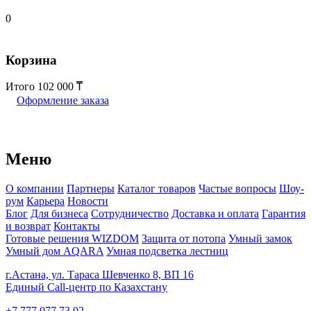
0
Корзина
Итого
102 000
Оформление заказа
Меню
О компании
Партнеры
Каталог товаров
Частые вопросы
Шоу-
рум
Карьера
Новости
Блог
Для бизнеса
Сотрудничество
Доставка и оплата
Гарантия
и возврат
Контакты
Готовые решения WIZDOM
Защита от потопа
Умный замок
Умный дом AQARA
Умная подсветка лестниц
г.Астана, ул. Тараса Шевченко 8, ВП 16
Единый Call-центр по Казахстану
+7 777 077 73 02