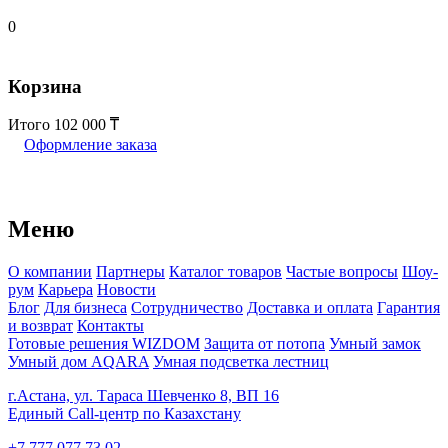
0
Корзина
Итого
102 000
Оформление заказа
Меню
О компании
Партнеры
Каталог товаров
Частые вопросы
Шоу-
рум
Карьера
Новости
Блог
Для бизнеса
Сотрудничество
Доставка и оплата
Гарантия
и возврат
Контакты
Готовые решения WIZDOM
Защита от потопа
Умный замок
Умный дом AQARA
Умная подсветка лестниц
г.Астана, ул. Тараса Шевченко 8, ВП 16
Единый Call-центр по Казахстану
+7 777 077 73 02