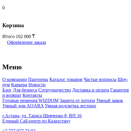
0
Корзина
Итого
102 000
Оформление заказа
Меню
О компании
Партнеры
Каталог товаров
Частые вопросы
Шоу-
рум
Карьера
Новости
Блог
Для бизнеса
Сотрудничество
Доставка и оплата
Гарантия
и возврат
Контакты
Готовые решения WIZDOM
Защита от потопа
Умный замок
Умный дом AQARA
Умная подсветка лестниц
г.Астана, ул. Тараса Шевченко 8, ВП 16
Единый Call-центр по Казахстану
+7 777 077 73 02