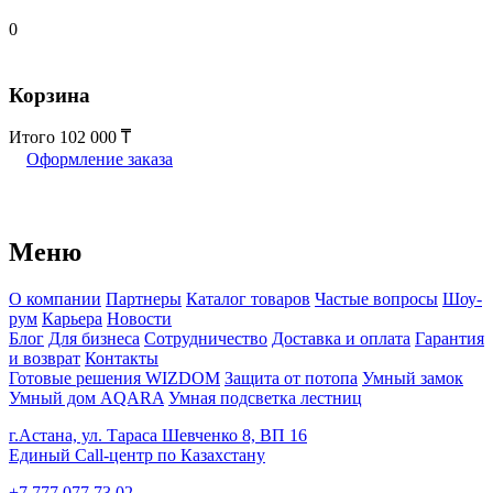
0
Корзина
Итого
102 000
Оформление заказа
Меню
О компании
Партнеры
Каталог товаров
Частые вопросы
Шоу-
рум
Карьера
Новости
Блог
Для бизнеса
Сотрудничество
Доставка и оплата
Гарантия
и возврат
Контакты
Готовые решения WIZDOM
Защита от потопа
Умный замок
Умный дом AQARA
Умная подсветка лестниц
г.Астана, ул. Тараса Шевченко 8, ВП 16
Единый Call-центр по Казахстану
+7 777 077 73 02