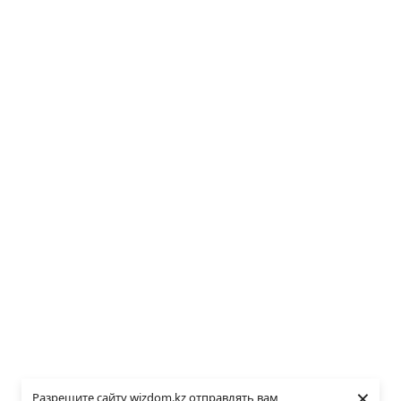
×
Разрешите сайту wizdom.kz отправлять вам