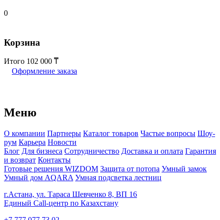
0
Корзина
Итого
102 000
Оформление заказа
Меню
О компании
Партнеры
Каталог товаров
Частые вопросы
Шоу-
рум
Карьера
Новости
Блог
Для бизнеса
Сотрудничество
Доставка и оплата
Гарантия
и возврат
Контакты
Готовые решения WIZDOM
Защита от потопа
Умный замок
Умный дом AQARA
Умная подсветка лестниц
г.Астана, ул. Тараса Шевченко 8, ВП 16
Единый Call-центр по Казахстану
+7 777 077 73 02