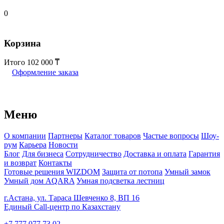
0
Корзина
Итого
102 000
Оформление заказа
Меню
О компании
Партнеры
Каталог товаров
Частые вопросы
Шоу-
рум
Карьера
Новости
Блог
Для бизнеса
Сотрудничество
Доставка и оплата
Гарантия
и возврат
Контакты
Готовые решения WIZDOM
Защита от потопа
Умный замок
Умный дом AQARA
Умная подсветка лестниц
г.Астана, ул. Тараса Шевченко 8, ВП 16
Единый Call-центр по Казахстану
+7 777 077 73 02