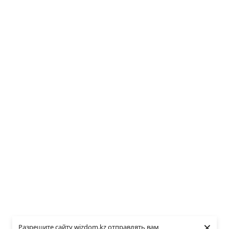
×
Разрешите сайту wizdom.kz отправлять вам