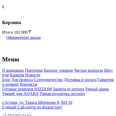
0
Корзина
Итого
102 000
Оформление заказа
Меню
О компании
Партнеры
Каталог товаров
Частые вопросы
Шоу-
рум
Карьера
Новости
Блог
Для бизнеса
Сотрудничество
Доставка и оплата
Гарантия
и возврат
Контакты
Готовые решения WIZDOM
Защита от потопа
Умный замок
Умный дом AQARA
Умная подсветка лестниц
г.Астана, ул. Тараса Шевченко 8, ВП 16
Единый Call-центр по Казахстану
+7 777 077 73 02