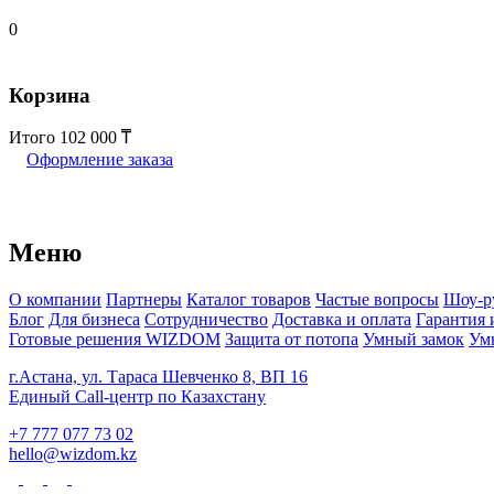
0
Корзина
Итого
102 000
Оформление заказа
Меню
О компании
Партнеры
Каталог товаров
Частые вопросы
Шоу-р
Блог
Для бизнеса
Сотрудничество
Доставка и оплата
Гарантия 
Готовые решения WIZDOM
Защита от потопа
Умный замок
Ум
г.Астана, ул. Тараса Шевченко 8, ВП 16
Единый Call-центр по Казахстану
+7 777 077 73 02
hello@wizdom.kz