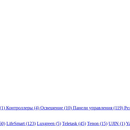
(1)
Контроллеры
(4)
Освещение
(10)
Панели управления
(119)
Ре
60)
LifeSmart
(123)
Luxgreen
(5)
Teletask
(45)
Tenon
(15)
UJIN
(1)
Y