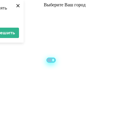
×
Выберите
Ваш город
лять
решить