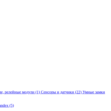
ле, релейные модули
(1)
Сенсоры и датчики
(22)
Умные замки
andex
(5)