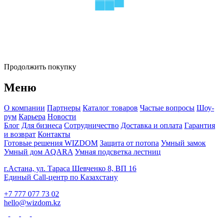
Продолжить покупку
Меню
О компании
Партнеры
Каталог товаров
Частые вопросы
Шоу-
рум
Карьера
Новости
Блог
Для бизнеса
Сотрудничество
Доставка и оплата
Гарантия
и возврат
Контакты
Готовые решения WIZDOM
Защита от потопа
Умный замок
Умный дом AQARA
Умная подсветка лестниц
г.Астана, ул. Тараса Шевченко 8, ВП 16
Единый Call-центр по Казахстану
+7 777 077 73 02
hello@wizdom.kz