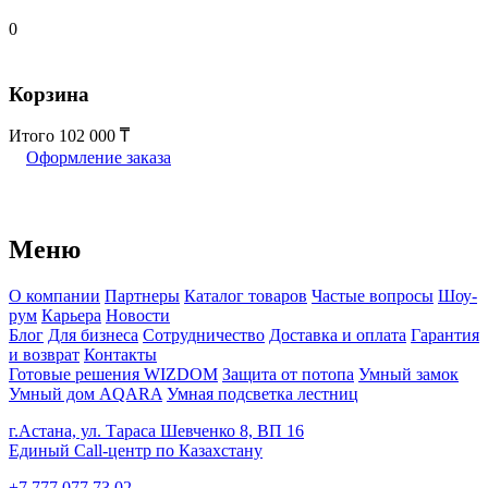
0
Корзина
Итого
102 000
Оформление заказа
Меню
О компании
Партнеры
Каталог товаров
Частые вопросы
Шоу-
рум
Карьера
Новости
Блог
Для бизнеса
Сотрудничество
Доставка и оплата
Гарантия
и возврат
Контакты
Готовые решения WIZDOM
Защита от потопа
Умный замок
Умный дом AQARA
Умная подсветка лестниц
г.Астана, ул. Тараса Шевченко 8, ВП 16
Единый Call-центр по Казахстану
+7 777 077 73 02