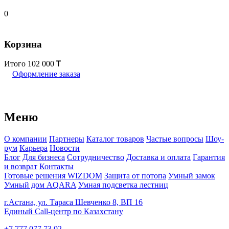
0
Корзина
Итого
102 000
Оформление заказа
Меню
О компании
Партнеры
Каталог товаров
Частые вопросы
Шоу-
рум
Карьера
Новости
Блог
Для бизнеса
Сотрудничество
Доставка и оплата
Гарантия
и возврат
Контакты
Готовые решения WIZDOM
Защита от потопа
Умный замок
Умный дом AQARA
Умная подсветка лестниц
г.Астана, ул. Тараса Шевченко 8, ВП 16
Единый Call-центр по Казахстану
+7 777 077 73 02