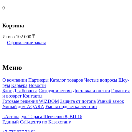
0
Корзина
Итого
102 000
Оформление заказа
Меню
О компании
Партнеры
Каталог товаров
Частые вопросы
Шоу-
рум
Карьера
Новости
Блог
Для бизнеса
Сотрудничество
Доставка и оплата
Гарантия
и возврат
Контакты
Готовые решения WIZDOM
Защита от потопа
Умный замок
Умный дом AQARA
Умная подсветка лестниц
г.Астана, ул. Тараса Шевченко 8, ВП 16
Единый Call-центр по Казахстану
+7 777 077 73 02