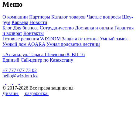
Меню
О компании
Партнеры
Каталог товаров
Частые вопросы
Шоу-
рум
Карьера
Новости
Блог
Для бизнеса
Сотрудничество
Доставка и оплата
Гарантия
и возврат
Контакты
Готовые решения WIZDOM
Защита от потопа
Умный замок
Умный дом AQARA
Умная подсветка лестниц
г.Астана, ул. Тараса Шевченко 8, ВП 16
Единый Call-центр по Казахстану
+7 777 077 73 02
hello@wizdom.kz
© 2017-2026 Все права защищены
Дизайн
разработка