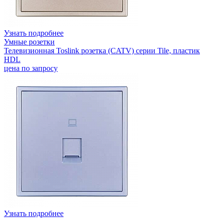
Узнать подробнее
Умные розетки
Телевизионная Toslink розетка (CATV) серии Tile, пластик
HDL
цена по запросу
Узнать подробнее