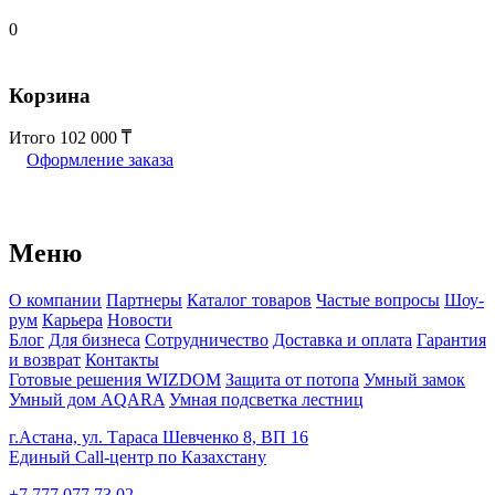
0
Корзина
Итого
102 000
Оформление заказа
Меню
О компании
Партнеры
Каталог товаров
Частые вопросы
Шоу-
рум
Карьера
Новости
Блог
Для бизнеса
Сотрудничество
Доставка и оплата
Гарантия
и возврат
Контакты
Готовые решения WIZDOM
Защита от потопа
Умный замок
Умный дом AQARA
Умная подсветка лестниц
г.Астана, ул. Тараса Шевченко 8, ВП 16
Единый Call-центр по Казахстану
+7 777 077 73 02