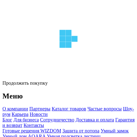
Продолжить покупку
Меню
О компании
Партнеры
Каталог товаров
Частые вопросы
Шоу-
рум
Карьера
Новости
Блог
Для бизнеса
Сотрудничество
Доставка и оплата
Гарантия
и возврат
Контакты
Готовые решения WIZDOM
Защита от потопа
Умный замок
Умный дом AQARA
Умная подсветка лестниц