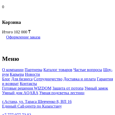
0
Корзина
Итого
102 000
Оформление заказа
Меню
О компании
Партнеры
Каталог товаров
Частые вопросы
Шоу-
рум
Карьера
Новости
Блог
Для бизнеса
Сотрудничество
Доставка и оплата
Гарантия
и возврат
Контакты
Готовые решения WIZDOM
Защита от потопа
Умный замок
Умный дом AQARA
Умная подсветка лестниц
г.Астана, ул. Тараса Шевченко 8, ВП 16
Единый Call-центр по Казахстану
+7 777 077 73 02