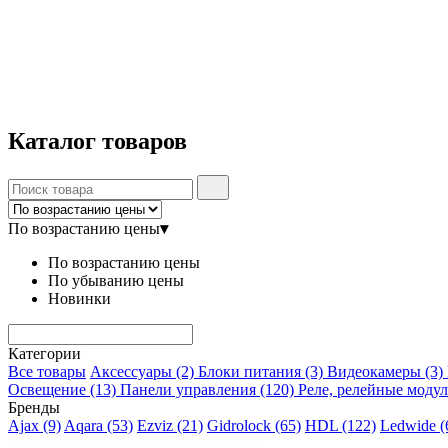
Каталог
товаров
По возрастанию цены
▾
По возрастанию цены
По убыванию цены
Новинки
Категории
Все товары
Аксессуары
(2)
Блоки питания
(3)
Видеокамеры
(3)
Освещение
(13)
Панели управления
(120)
Реле, релейные моду
Бренды
Ajax
(9)
Aqara
(53)
Ezviz
(21)
Gidrolock
(65)
HDL
(122)
Ledwide
(