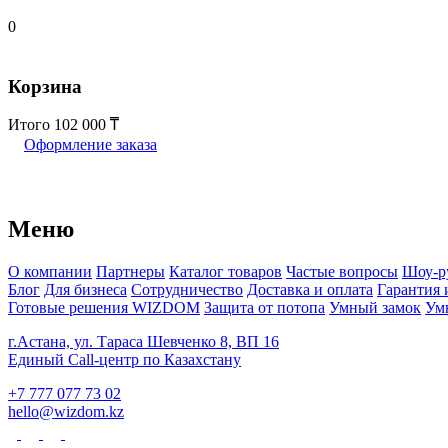
0
Корзина
Итого
102 000
Оформление заказа
Меню
О компании
Партнеры
Каталог товаров
Частые вопросы
Шоу-р
Блог
Для бизнеса
Сотрудничество
Доставка и оплата
Гарантия 
Готовые решения WIZDOM
Защита от потопа
Умный замок
Ум
г.Астана, ул. Тараса Шевченко 8, ВП 16
Единый Call-центр по Казахстану
+7 777 077 73 02
hello@wizdom.kz