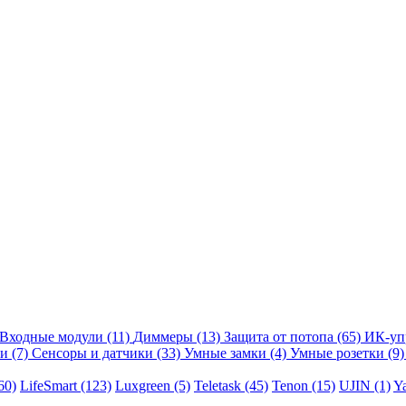
Входные модули
(11)
Диммеры
(13)
Защита от потопа
(65)
ИК-уп
ли
(7)
Сенсоры и датчики
(33)
Умные замки
(4)
Умные розетки
(9)
60)
LifeSmart
(123)
Luxgreen
(5)
Teletask
(45)
Tenon
(15)
UJIN
(1)
Y