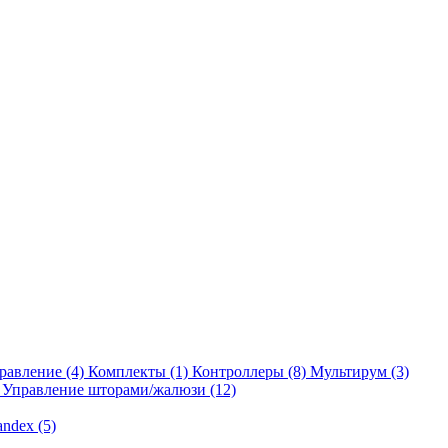
равление
(4)
Комплекты
(1)
Контроллеры
(8)
Мультирум
(3)
Управление шторами/жалюзи
(12)
andex
(5)