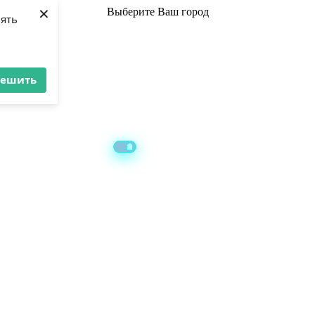
×
Выберите
Ваш город
лять
решить