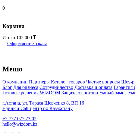
0
Корзина
Итого
102 000
Оформление заказа
Меню
О компании
Партнеры
Каталог товаров
Частые вопросы
Шоу-р
Блог
Для бизнеса
Сотрудничество
Доставка и оплата
Гарантия 
Готовые решения WIZDOM
Защита от потопа
Умный замок
Ум
г.Астана, ул. Тараса Шевченко 8, ВП 16
Единый Call-центр по Казахстану
+7 777 077 73 02
hello@wizdom.kz