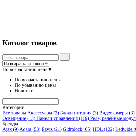
Каталог
товаров
По возрастанию цены
▾
По возрастанию цены
По убыванию цены
Новинки
Категории
Все товары
Аксессуары
(2)
Блоки питания
(3)
Видеокамеры
(3)
Освещение
(13)
Панели управления
(119)
Реле, релейные моду
Бренды
Ajax
(9)
Aqara
(53)
Ezviz
(21)
Gidrolock
(65)
HDL
(122)
Ledwide
(