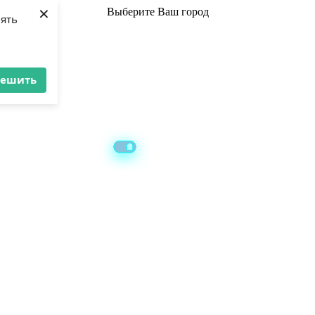
×
Выберите
Ваш город
лять
решить