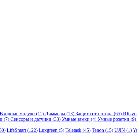
Входные модули
(11)
Диммеры
(13)
Защита от потопа
(65)
ИК-уп
ли
(7)
Сенсоры и датчики
(33)
Умные замки
(4)
Умные розетки
(9)
60)
LifeSmart
(122)
Luxgreen
(5)
Teletask
(45)
Tenon
(15)
UJIN
(1)
Y