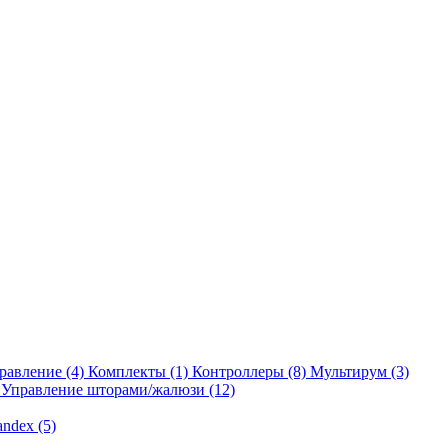
равление
(4)
Комплекты
(1)
Контроллеры
(8)
Мультирум
(3)
Управление шторами/жалюзи
(12)
andex
(5)