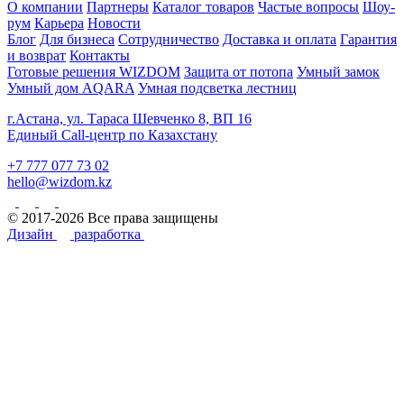
О компании
Партнеры
Каталог товаров
Частые вопросы
Шоу-
рум
Карьера
Новости
Блог
Для бизнеса
Сотрудничество
Доставка и оплата
Гарантия
и возврат
Контакты
Готовые решения WIZDOM
Защита от потопа
Умный замок
Умный дом AQARA
Умная подсветка лестниц
г.Астана, ул. Тараса Шевченко 8, ВП 16
Единый Call-центр по Казахстану
+7 777 077 73 02
hello@wizdom.kz
© 2017-2026 Все права защищены
Дизайн
разработка