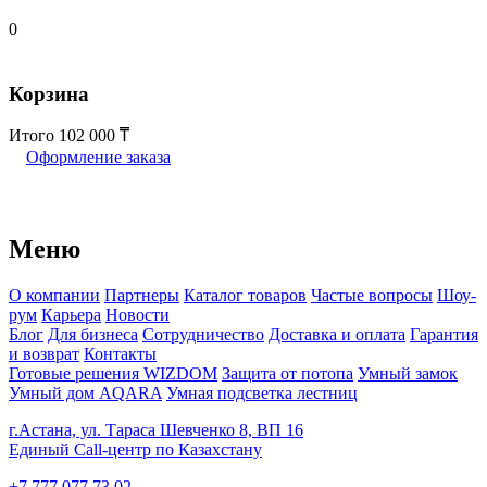
0
Корзина
Итого
102 000
Оформление заказа
Меню
О компании
Партнеры
Каталог товаров
Частые вопросы
Шоу-
рум
Карьера
Новости
Блог
Для бизнеса
Сотрудничество
Доставка и оплата
Гарантия
и возврат
Контакты
Готовые решения WIZDOM
Защита от потопа
Умный замок
Умный дом AQARA
Умная подсветка лестниц
г.Астана, ул. Тараса Шевченко 8, ВП 16
Единый Call-центр по Казахстану
+7 777 077 73 02