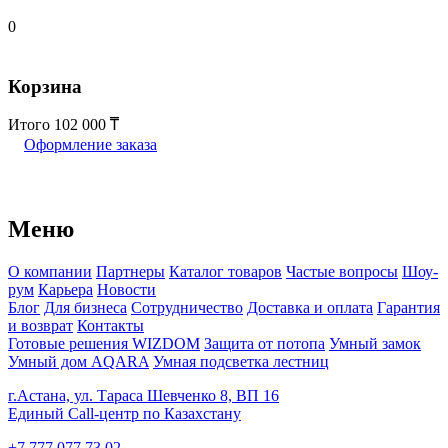
0
Корзина
Итого
102 000
Оформление заказа
Меню
О компании
Партнеры
Каталог товаров
Частые вопросы
Шоу-
рум
Карьера
Новости
Блог
Для бизнеса
Сотрудничество
Доставка и оплата
Гарантия
и возврат
Контакты
Готовые решения WIZDOM
Защита от потопа
Умный замок
Умный дом AQARA
Умная подсветка лестниц
г.Астана, ул. Тараса Шевченко 8, ВП 16
Единый Call-центр по Казахстану
+7 777 077 73 02