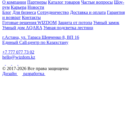
О компании
Партнеры
Каталог товаров
Частые вопросы
Шоу-
рум
Карьера
Новости
Блог
Для бизнеса
Сотрудничество
Доставка и оплата
Гарантия
и возврат
Контакты
Готовые решения WIZDOM
Защита от потопа
Умный замок
Умный дом AQARA
Умная подсветка лестниц
г.Астана, ул. Тараса Шевченко 8, ВП 16
Единый Call-центр по Казахстану
+7 777 077 73 02
hello@wizdom.kz
© 2017-2026 Все права защищены
Дизайн
разработка