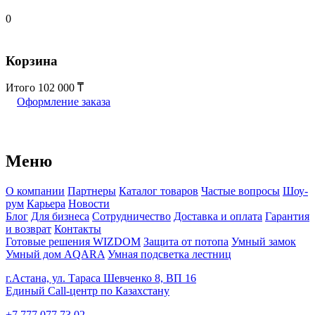
0
Корзина
Итого
102 000
Оформление заказа
Меню
О компании
Партнеры
Каталог товаров
Частые вопросы
Шоу-
рум
Карьера
Новости
Блог
Для бизнеса
Сотрудничество
Доставка и оплата
Гарантия
и возврат
Контакты
Готовые решения WIZDOM
Защита от потопа
Умный замок
Умный дом AQARA
Умная подсветка лестниц
г.Астана, ул. Тараса Шевченко 8, ВП 16
Единый Call-центр по Казахстану
+7 777 077 73 02