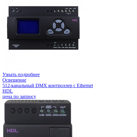
Узнать подробнее
Освещение
512-канальный DMX контроллер с Ethernet
HDL
цена по запросу