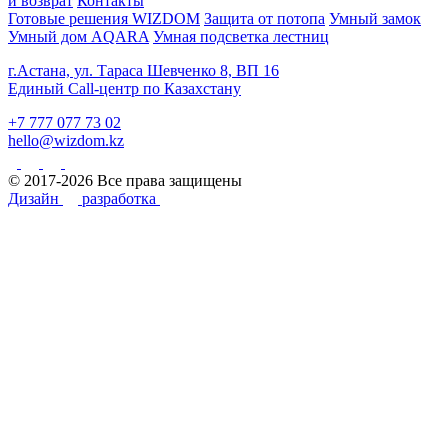
и возврат
Контакты
Готовые решения WIZDOM
Защита от потопа
Умный замок
Умный дом AQARA
Умная подсветка лестниц
г.Астана, ул. Тараса Шевченко 8, ВП 16
Единый Call-центр по Казахстану
+7 777 077 73 02
hello@wizdom.kz
© 2017-2026 Все права защищены
Дизайн
разработка