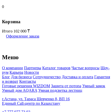
0
Корзина
Итого
102 000
Оформление заказа
Меню
О компании
Партнеры
Каталог товаров
Частые вопросы
Шоу-
рум
Карьера
Новости
Блог
Для бизнеса
Сотрудничество
Доставка и оплата
Гарантия
и возврат
Контакты
Готовые решения WIZDOM
Защита от потопа
Умный замок
Умный дом AQARA
Умная подсветка лестниц
г.Астана, ул. Тараса Шевченко 8, ВП 16
Единый Call-центр по Казахстану
+7 777 077 73 02