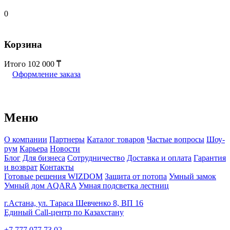
0
Корзина
Итого
102 000
Оформление заказа
Меню
О компании
Партнеры
Каталог товаров
Частые вопросы
Шоу-
рум
Карьера
Новости
Блог
Для бизнеса
Сотрудничество
Доставка и оплата
Гарантия
и возврат
Контакты
Готовые решения WIZDOM
Защита от потопа
Умный замок
Умный дом AQARA
Умная подсветка лестниц
г.Астана, ул. Тараса Шевченко 8, ВП 16
Единый Call-центр по Казахстану
+7 777 077 73 02