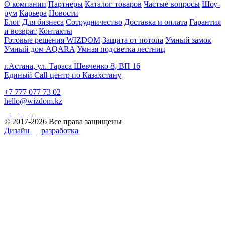
О компании
Партнеры
Каталог товаров
Частые вопросы
Шоу-
рум
Карьера
Новости
Блог
Для бизнеса
Сотрудничество
Доставка и оплата
Гарантия
и возврат
Контакты
Готовые решения WIZDOM
Защита от потопа
Умный замок
Умный дом AQARA
Умная подсветка лестниц
г.Астана, ул. Тараса Шевченко 8, ВП 16
Единый Call-центр по Казахстану
+7 777 077 73 02
hello@wizdom.kz
© 2017-2026 Все права защищены
Дизайн
разработка