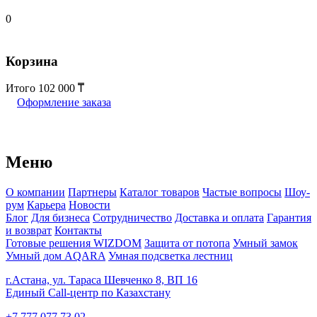
0
Корзина
Итого
102 000
Оформление заказа
Меню
О компании
Партнеры
Каталог товаров
Частые вопросы
Шоу-
рум
Карьера
Новости
Блог
Для бизнеса
Сотрудничество
Доставка и оплата
Гарантия
и возврат
Контакты
Готовые решения WIZDOM
Защита от потопа
Умный замок
Умный дом AQARA
Умная подсветка лестниц
г.Астана, ул. Тараса Шевченко 8, ВП 16
Единый Call-центр по Казахстану
+7 777 077 73 02