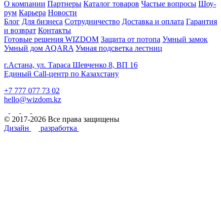
О компании
Партнеры
Каталог товаров
Частые вопросы
Шоу-
рум
Карьера
Новости
Блог
Для бизнеса
Сотрудничество
Доставка и оплата
Гарантия
и возврат
Контакты
Готовые решения WIZDOM
Защита от потопа
Умный замок
Умный дом AQARA
Умная подсветка лестниц
г.Астана, ул. Тараса Шевченко 8, ВП 16
Единый Call-центр по Казахстану
+7 777 077 73 02
hello@wizdom.kz
© 2017-2026 Все права защищены
Дизайн
разработка